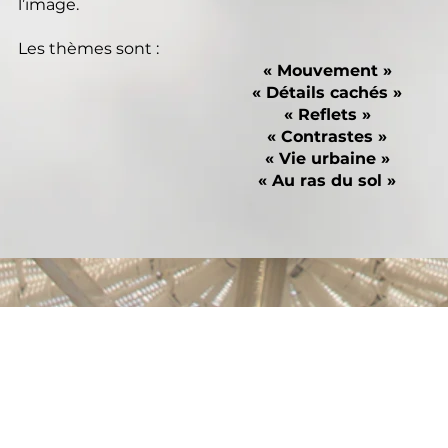
l’image.
Les thèmes sont :
« Mouvement »
« Détails cachés »
« Reflets »
« Contrastes »
« Vie urbaine »
« Au ras du sol »