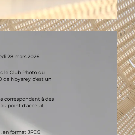
edi 28 mars 2026.
ec le Club Photo du
0 de Noyarey, c'est un
tos correspondant à des
au point d'acceuil.
 en format JPEG,