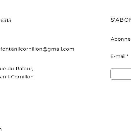
S'ABO
36313
Abonnez
.fontanilcornillon@gmail.com
E-mail
Rue du Rafour,
anil-Cornillon
m