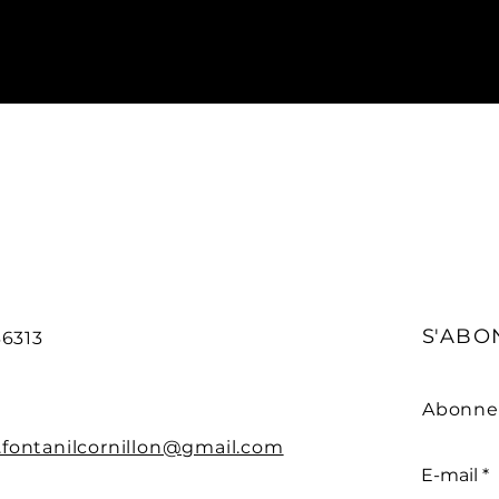
S'ABO
36313
Abonnez
.fontanilcornillon@gmail.com
E-mail