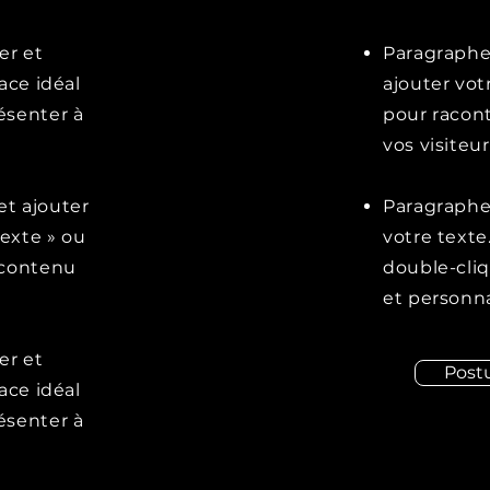
er et
Paragraphe.
ace idéal
ajouter vot
ésenter à
pour racont
vos visiteur
et ajouter
Paragraphe.
texte » ou
votre texte
e contenu
double-cliq
et personna
er et
Postu
ace idéal
ésenter à