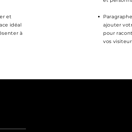
et personnal
er et
Paragraphe.
ace idéal
ajouter vot
ésenter à
pour racont
vos visiteur