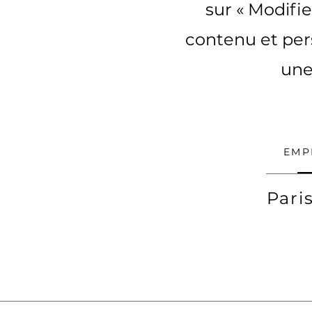
sur « Modifie
contenu et pers
une
EMP
Pari