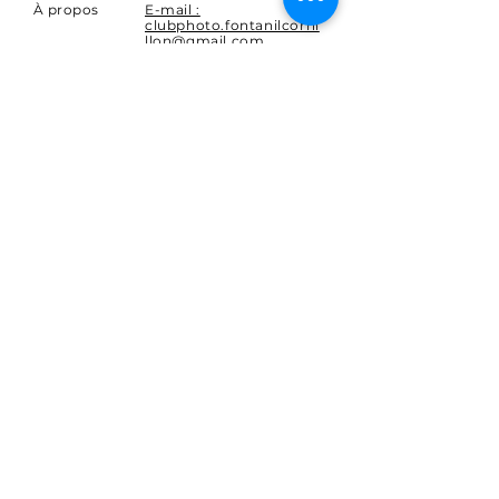
À propos
E-mail :
clubphoto.fontanilcorni
llon@gmail.com
Adresse
bis Le, 17 Rue du Rafour,
38120 Fontanil-Cornillon
S'ABONNER
Abonnez-vous aux nouvelles
du Club.
E-mail
S'abonner